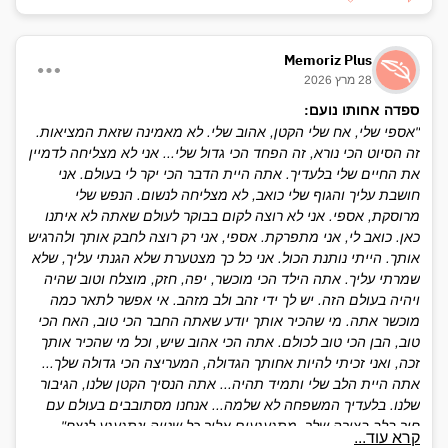
Memoriz Plus
28 מרץ 2026
ספדה אחותו נועם:
"אספי שלי, אח שלי הקטן, אהוב שלי. לא מאמינה שזאת המציאות.
זה הסיוט הכי נורא, זה הפחד הכי גדול שלי... אני לא מצליחה לדמיין
את החיים שלי בלעדיך. אתה היית הדבר הכי יקר לי בעולם. אני
חושבת עליך והגוף שלי כואב, לא מצליחה לנשום. הנפש שלי
מרוסקת, אספי. אני לא רוצה לקום בבוקר לעולם שאתה לא איתנו
כאן. כואב לי, אני מתפרקת. אספי, אני רק רוצה לחבק אותך ולהרגיש
אותך. הייתי נותנת הכול. אני כל כך מצטערת שלא הגנתי עליך, שלא
שמרתי עליך. אתה הילד הכי מוכשר, יפה, חזק, מוצלח וטוב שהיה
ויהיה בעולם הזה. יש לך ידי זהב ולב מזהב. אי אפשר לתאר כמה
מוכשר אתה. מי שהכיר אותך יודע שאתה החבר הכי טוב, האח הכי
טוב, הבן הכי טוב לכולם. אתה הכי אהוב שיש, וכל מי שהכיר אותך
זכה, ואני זכיתי להיות אחותך הגדולה, המעריצה הכי גדולה שלך...
אתה היית הלב שלי ותמיד תהיה... אתה הנסיך הקטן שלנו, הגיבור
שלנו. בלעדיך המשפחה לא שלמה... אנחנו מסתובבים בעולם עם
חור בלב בצורה שלך. מתגעגעים אליך כל שנייה ונתגעגע לנצח".
קרא עוד...