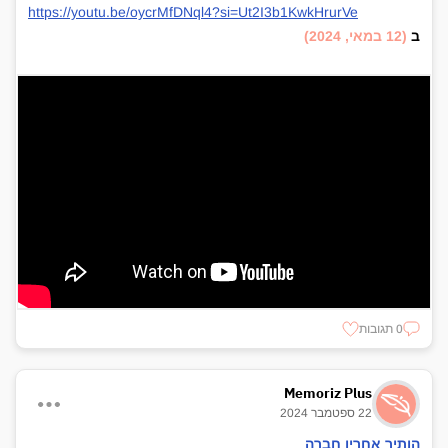
https://youtu.be/oycrMfDNql4?si=Ut2I3b1KwkHrurVe
ב
(12 במאי, 2024)
0 תגובות
Memoriz Plus
22 ספטמבר 2024
הותיר אחריו חברה