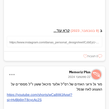
קרא עוד...
ב
(9 בנובמבר, 2023)
https://www.instagram.com/danas_personal_design/reel/CzbEyU-IYs7/
0 תגובות
Memoriz Plus
22 ספטמבר 2024
מור גל ורועי האחים של רס״ל אלעד מיכאל ששון ז״ל מספרים על
הגעגוע לאח שנפל
https://youtube.com/shorts/wCa8iWJAxwI?
si=HvBb6tnT8cycAc2S