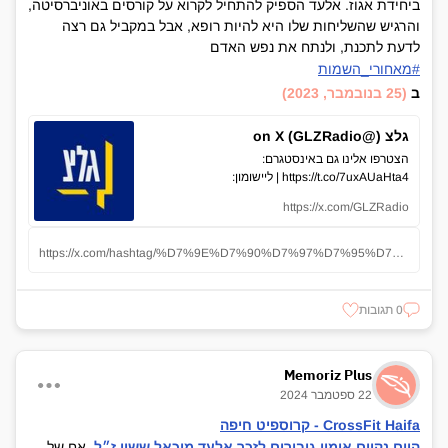
ביחידת אגוז. אלעד הספיק להתחיל לקרוא על קורסים באוניברסיטה,
והרגיש שהשליחות שלו היא להיות רופא, אבל במקביל גם רצה
לדעת לתכנת, ולנתח את נפש האדם
#מאחורי_השמות
ב
(25 בנובמבר, 2023)
גלצ (@GLZRadio) on X
הצטרפו אלינו גם באינסטגרם:
https://t.co/7uxAUaHta4 | ליישומון:
https://t.co/p0TmlNMhFo
https://x.com/GLZRadio
https://x.com/hashtag/%D7%9E%D7%90%D7%97%D7%95%D7%A8%D7%99_%D7%94%D7%A9%D7%9E%D7%95%D7%AA?src=hashtag_click
0 תגובות
Memoriz Plus
22 ספטמבר 2024
CrossFit Haifa - קרוספיט חיפה
היום נקיים אימון גיבורים לזכר אלעד מיכאל ששון ז״ל
, אח של