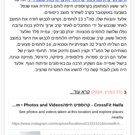
רועי ששון המתאמן בקרוספיט חיפה לוחם ביחידת אגוז שנפל
בשבעה באוקטובר בקרב לשחרור מוצב כיסופים.
אלעד והצוות שלו, סה״כ 13 לוחמים, נקראו לכבוש חזרה את המוצב
לאחר שנכבש על ידי המחבלים לאחר קרב ארוך וחילוץ בנות ערובה
נפלו שלושה לוחמים מהצוות: יונתן סביצקי, עמית פלד ואלעד
מיכאל ששון, קרב שבסופו הצליחו הלוחמים לכבוש את היעד במוצב
הם הצליחו להציל 32 תצפיתניות וטכנאים, 14 לוחמים פצועים,
נשותיהם של המג״ד וקצין האגם ותינוק אחד. תחומי העניין של
אלעד הם רבים: ספרות, פילוסופיה, פיסיקה, כדורסל, מוזיקה ונגינה,
בישול ואפייה וגם השקיע הרבה גם באימונים ופיתוח הגוף. אלעד
היה מוכן לעבוד קשה כדי להשיג את המטרות שהציב.
קרא עוד...
ב
(21 במרץ, 2024)
‎CrossFit Haifa - קרוספיט חיפה‎ on Instagram • Photos and Videos
See photos and videos taken at this location and explore places
nearby.
https://www.instagram.com/explore/locations/213315216/crossfit-haifa-/