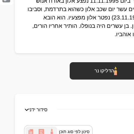
נתונה לאופנוע, אהבה שגבתה מחיר כבד מנשוא, כאשר ביום 11.11.1995 נפצע אלון באורח אנוש 
Copy
בתאונת דרכים, ואושפז בבית החולים "תל השומר". שנים עשר יום שכב אלון כשהוא בתרדמת, וסביבו 
Link
בני משפחתו וחבריו הרבים. ביום ל' בחשוון תשנ"ו (23.11.1995) נפטר אלון מפצעיו. הוא הובא 
למנוחות בחלקה הצבאית בבית העלמין שבמושב ביצרון. בן עשרים היה בנופלו. הותיר אחריו הורים, 
אוהביו. 
הדליקו נר
סידור ידני
סינון לפי סוג תוכן