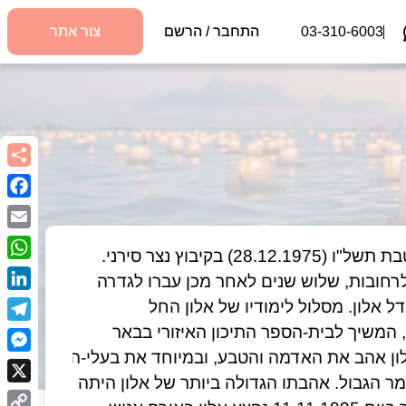
03-310-6003
התחבר / הרשם
צור אתר
book
Email
בן בכור למיכל וגדעון, אח לטל ושחר. נולד ביום כ"ה בטבת תשל"ו (28.12.1975) בקיבוץ נצר סירני. 
sApp
כשהיה אלון בן שנה ושלושה חודשים עברה המשפחה לרחובות, שלוש שנים לאחר מכן עברו לגדרה 
kedIn
ובשנת 1981 קבעו מקום מגוריהם במושב ביצרון, שם גדל אלון. מסלול לימודיו של אלון החל 
בבית-הספר היסודי- איזורי "מבואות" אשר בבאר טוביה, המשיך לבית-הספר התיכון האיזורי בבאר 
egram
לון אהב את האדמה והטבע, ובמיוחד את בעלי-החיים.
nger
בתחילת אוגוסט 1994 התגייס אלון לצה"ל ושירת במשמר הגבול. אהבתו הגדולה ביותר של אלון היתה 
X