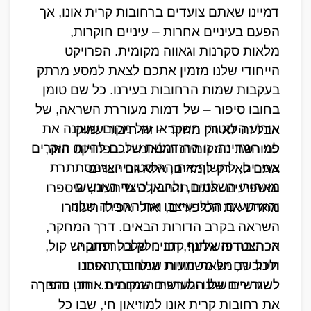
דמיינו שאתם צועדים ברחובות קרית אונו, אך 
הפעם בעיניים אחרות – עיניים חוקרות, 
מלאות סקרנות וגאווה מקומית. הפרויקט 
הייחודי שלנו מזמין אתכם לצאת למסע מרתק 
בעקבות שמות הרחובות בעירנו. כל שם טומן 
בחובו סיפור – של דמות מעוררת השראה, של 
אירוע היסטורי חשוב או של מקום ששינה את 
אבל זה לא רק מחקר – זה חיבור עמוק 
למורשת המקומית והלאומית. בפרויקט הזה, 
צעירים, לחשוף את ההיסטוריה שמסתתרת 
אתם לא רק לומדים, אלא גם יוצרים 
מאחורי השלטים, ולהבין כיצד האנשים 
ומשפיעים. אתם תהיו אלה שיתעדו, שיספרו 
והאירועים הללו עיצבו את החברה שלנו.
מחדש את הסיפורים, ואולי אפילו תעוררו 
השראה בקרב הדורות הבאים. דרך המחקר, 
הכתיבה והשיתוף, תבינו שלכל רחוב יש קול, 
אז הצטרפו אלינו! קחו חלק בהרפתקה 
ולכל שם יש משמעות שמחברת אותנו 
חינוכית, מלאת חוויות וגילויים, והפכו 
לשורשים שלנו ולערכים שמנחים אותנו כחברה.
לשגרירים של המורשת המקומית. יחד, נהפוך 
את רחובות קרית אונו למוזיאון חי, שבו כל 