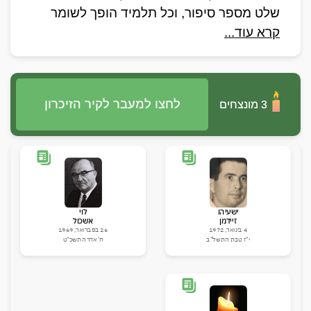
שלט מספר סיפור, וכל תלמיד הופך לשומר 
קרא עוד...
הזיכרון של העיר שלו. זה הזמן שלכם להשאיר 
חותם, ללמוד, לחקור ולהתרגש!
לחצו למעבר לקיר הזיכרון
3 מונצחים
ישעיהו
לוי
זיידמן
אשכול
4 בינואר, 1972
26 בפברואר, 1969
י"ז טבת התשל"ב
ח' אדר התשכ"ט