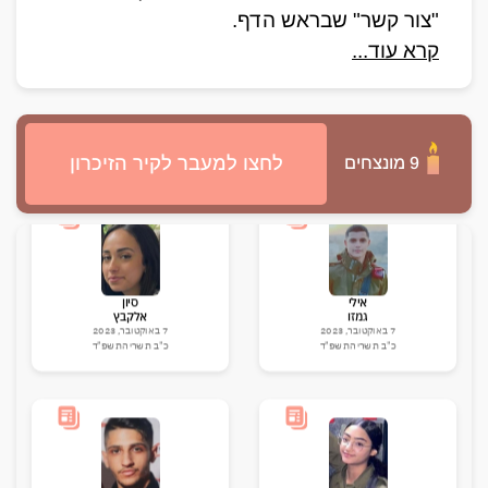
"צור קשר" שבראש הדף. 
קרא עוד...
טל
איב
פשבילסקי (שאולוב)
נכט
10 ביוני, 2024
12 בדצמבר, 2023
ד' סיון התשפ"ד
כ"ט כסלו התשפ"ד
לחצו למעבר לקיר הזיכרון
9 מונצחים
אילי
סיון
גמזו
אלקבץ
7 באוקטובר, 2023
7 באוקטובר, 2023
כ"ב תשרי התשפ"ד
כ"ב תשרי התשפ"ד