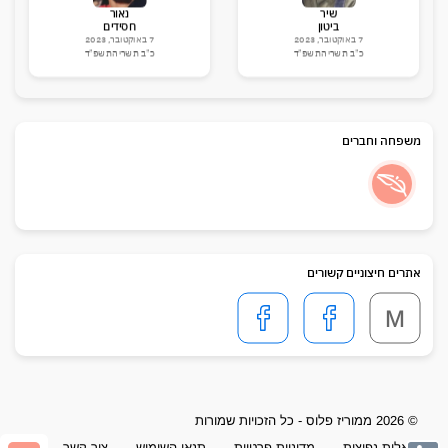
שיר
נאור
ביטון
חסידים
7 באוקטובר, 2023
7 באוקטובר, 2023
כ"ב תשרי התשפ"ד
כ"ב תשרי התשפ"ד
משפחה וחברים
שני
יאשה
אמין
אליאשוולי
7 באוקטובר, 2023
1 בינואר, 2021
כ"ב תשרי התשפ"ד
י"ז טבת התשפ"א
אתרים חיצוניים קשורים
M
טל
שגב
24 ביולי, 2012
ה' אב התשע"ב
© 2026 ממוריז פלוס - כל הזכויות שמורות
שאלות נפוצות
מדיניות פרטיות
תנאי השימוש
צור קשר